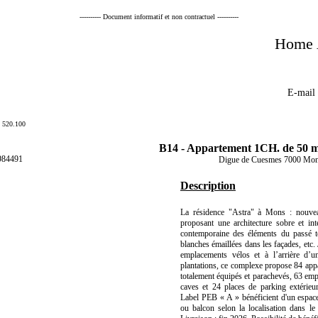
---------- Document informatif et non contractuel ----------
Home 
E-mail
- 520.100
B14 - Appartement 1CH. de 50 m
984491
Digue de Cuesmes 7000 Mo
Description
La résidence "Astra" à Mons : nouveau
proposant une architecture sobre et in
contemporaine des éléments du passé te
blanches émaillées dans les façades, etc.
emplacements vélos et à l’arrière d’
plantations, ce complexe propose 84 app
totalement équipés et parachevés, 63 emp
caves et 24 places de parking extérieu
Label PEB « A » bénéficient d'un espace e
ou balcon selon la localisation dans le 