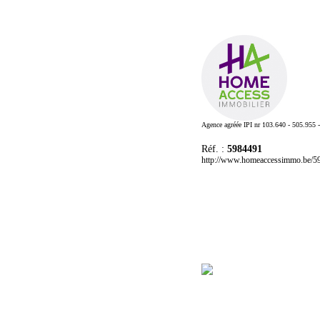
Agence agréée IPI nr 103.640 - 505.955 
Réf. :
5984491
http://www.homeaccessimmo.be/5