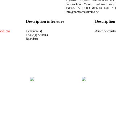
Livraison : fin 2026. Possibilité de bénéf
construction (Mesure prolongée sous 
INFOS & DOCUMENTATION : 065/2
info@homeaccessimmo.be
Description intérieure
Description
ponible
1 chambre(s)
Année de constru
1 salle(s) de bains
Buanderie