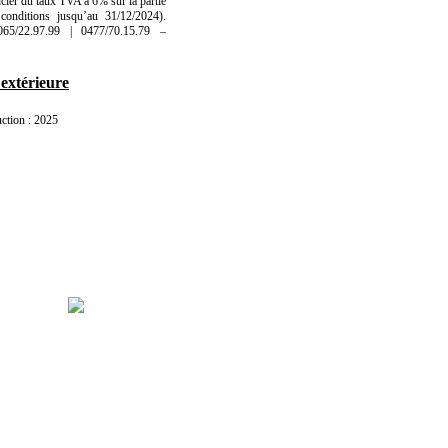
icier du taux TVA à 6% sur la partie
conditions jusqu’au 31/12/2024).
2.97.99 | 0477/70.15.79 –
 extérieure
ction : 2025