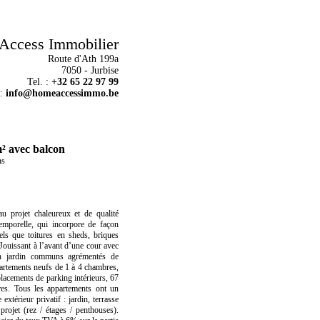
Access Immobilier
Route d'Ath 199a
7050 - Jurbise
Tel. :
+32 65 22 97 99
 :
info@homeaccessimmo.be
² avec balcon
ns
 projet chaleureux et de qualité
temporelle, qui incorpore de façon
ls que toitures en sheds, briques
 Jouissant à l’avant d’une cour avec
un jardin communs agrémentés de
artements neufs de 1 à 4 chambres,
lacements de parking intérieurs, 67
res. Tous les appartements ont un
xtérieur privatif : jardin, terrasse
projet (rez / étages / penthouses).